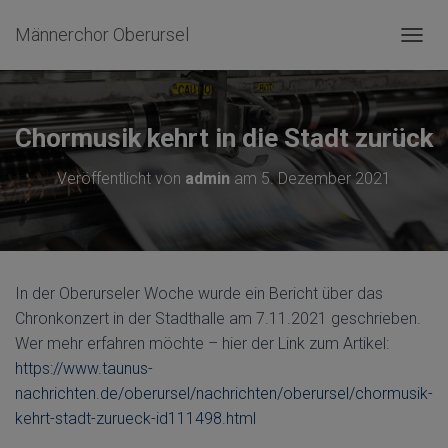
Männerchor Oberursel
N
A
V
I
G
Chormusik kehrt in die Stadt zurück
A
T
Veröffentlicht von
admin
am
5. Dezember 2021
I
O
N
U
M
S
In der Oberurseler Woche wurde ein Bericht über das
C
Chronkonzert in der Stadthalle am 7.11.2021 geschrieben.
H
A
Wer mehr erfahren möchte – hier der Link zum Artikel:
L
https://www.taunus-
T
nachrichten.de/oberursel/nachrichten/oberursel/chormusik-
E
N
kehrt-stadt-zurueck-id111498.html