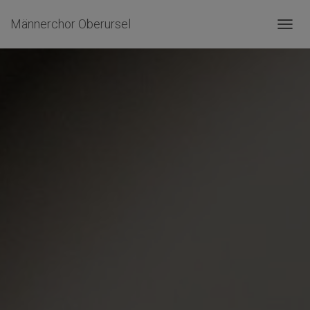
Männerchor Oberursel
NAVIG