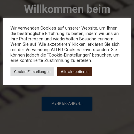
Willkommen beim
Männerchor
Wir verwenden Cookies auf unserer Website, um Ihnen
die bestmögliche Erfahrung zu bieten, indem wir uns an
Oberursel
Ihre Präferenzen und wiederholten Besuche erinnern.
Wenn Sie auf "Alle akzeptieren" klicken, erklären Sie sich
mit der Verwendung ALLER Cookies einverstanden. Sie
können jedoch die "Cookie-Einstellungen" besuchen, um
Der gemeinsame Webauftritt des
eine kontrollierte Zustimmung zu erteilen.
Kolpingchor 1884
Cookie-Einstellungen
Alle akzeptieren
& Mag'schen Männerchor 1932
MEHR ERFAHREN...